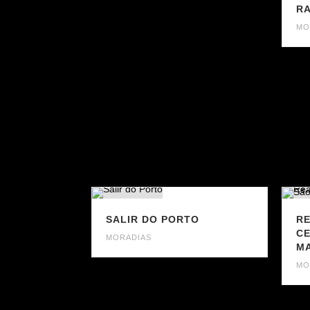
RA
MO
SALIR DO PORTO
RE
CE
MORADIAS
M
MO