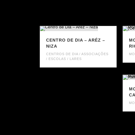
CENTRO DE DIA – ARÉZ –
MO
NIZA
RI
CENTROS DE DIA / ASSOCIAÇÕES
MO
/ ESCOLAS / LARES
MO
CA
MO