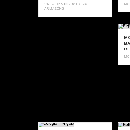
UNIDADES INDUSTRIAIS /
MO
ARMAZÉNS
MO
BA
BE
MO