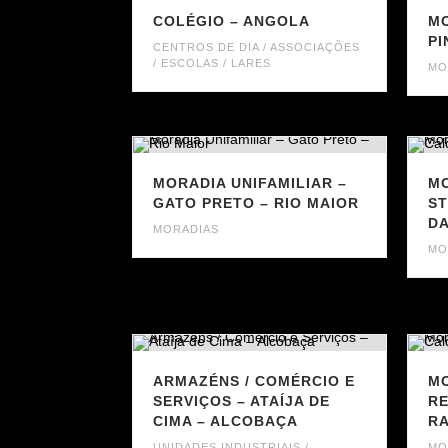
COLÉGIO – ANGOLA
MO
PI
CENTROS DE DIA / ASSOCIAÇÕES
/ ESCOLAS / LARES
MO
MORADIA UNIFAMILIAR –
MO
GATO PRETO – RIO MAIOR
ST
DA
MORADIAS
MO
ARMAZÉNS / COMÉRCIO E
MO
SERVIÇOS – ATAÍJA DE
RE
CIMA – ALCOBAÇA
RA
UNIDADES INDUSTRIAIS /
MO