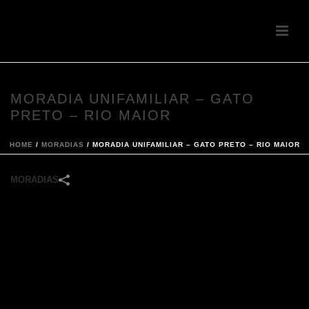
MORADIA UNIFAMILIAR – GATO
PRETO – RIO MAIOR
HOME
/
MORADIAS
/
MORADIA UNIFAMILIAR – GATO PRETO – RIO MAIOR
MORADIAS
Tipologia:
Moradia V4
Área de construção:
236,39,00m²
Localização:
Gato Preto – Rio Maior