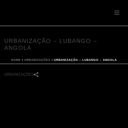
URBANIZAÇÃO – LUBANGO –
ANGOLA
HOME
/
URBANIZAÇÕES
/
URBANIZAÇÃO – LUBANGO – ANGOLA
URBANIZAÇÕES
Tipologia:
Moradias V2 e V3
Área de construção:
90.00 m² e 110,00 m²
Localização:
Lubango – Angola