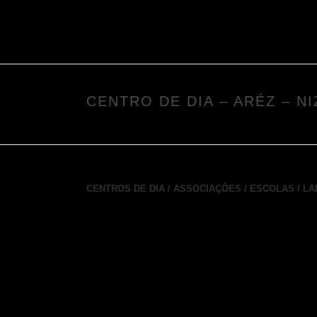
CENTRO DE DIA – ARÉZ – NI
CENTROS DE DIA / ASSOCIAÇÕES / ESCOLAS / L
Tipologia:
Área de construção:
Localização:
Aréz – Niza